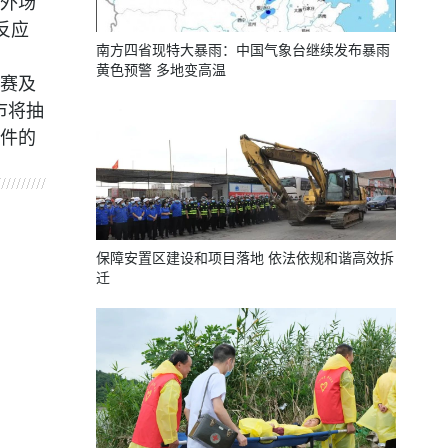
外场
反应
南方四省现特大暴雨：中国气象台继续发布暴雨
黄色预警 多地变高温
赛及
市将抽
件的
保障安置区建设和项目落地 依法依规和谐高效拆
迁