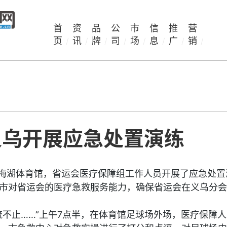
首
资
品
公
市
信
推
营
页
讯
牌
司
场
息
广
销
/
/
/
/
/
/
/
/
义乌开展应急处置演练
市梅湖体育馆，省运会医疗保障组工作人员开展了应急处置
市对省运会的医疗急救服务能力，确保省运会在义乌分会
流不止……”上午7点半，在体育馆足球场外场，医疗保障